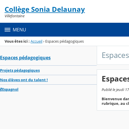
Panneau de gestion des cookies
Collège Sonia Delaunay
Menu de la rubrique
Contenu
Villefontaine
MENU
Vous êtes ici :
Accueil
›
Espaces pédagogiques
Espace
Espaces pédagogiques
Projets pédagogiques
Espace
Nos élèves ont du talent !
💃Espagnol
Publié le jeudi 1
Bienvenue dans
rubrique, au c