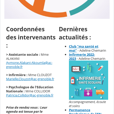
Coordonnées
Dernières
des intervenants
actualités :
:
Club "ma santé et
moi"
- Adeline Chemarin
> Assistante sociale :
Mme
Infirmerie 2022-
ALAKANI
2023
- Adeline Chemarin
Aymone.Alakani-Akoumla@ac-
grenoble.fr
> Infirmière :
Mme CLOUZOT
Marielle.Clouzot@ac-grenoble.fr
> Psychologue de l'Education
Nationale :
Mme COLLIDOR
Patricia.Collidor@ac-grenoble.fr
Accompagnement, écoute
et soins
Prise de rendez vous : Leur
Permanence
agenda est tenue par le