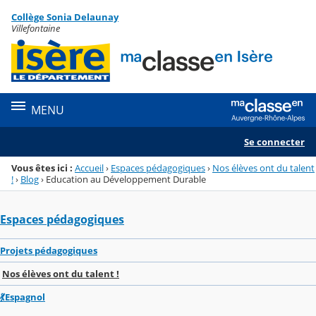
Panneau de gestion des cookies
Collège Sonia Delaunay
Menu de la rubrique
Contenu
Villefontaine
MENU
Se connecter
Vous êtes ici :
Accueil
›
Espaces pédagogiques
›
Nos élèves ont du talent
!
›
Blog
›
Education au Développement Durable
Espaces pédagogiques
Projets pédagogiques
Nos élèves ont du talent !
💃Espagnol