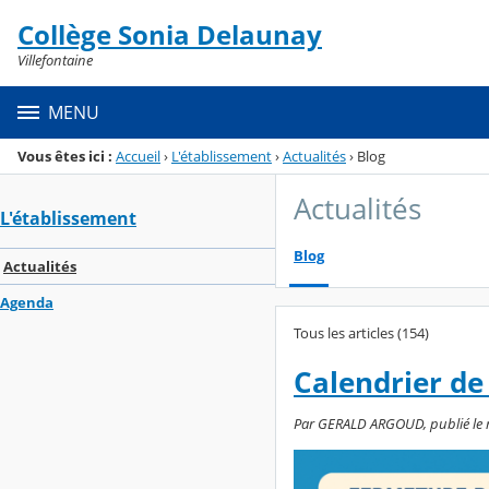
Panneau de gestion des cookies
Collège Sonia Delaunay
Menu de la rubrique
Contenu
Villefontaine
MENU
Vous êtes ici :
Accueil
›
L'établissement
›
Actualités
›
Blog
Actualités
L'établissement
Blog
Actualités
Agenda
Tous les articles (154)
Calendrier de
Par GERALD ARGOUD, publié le mer