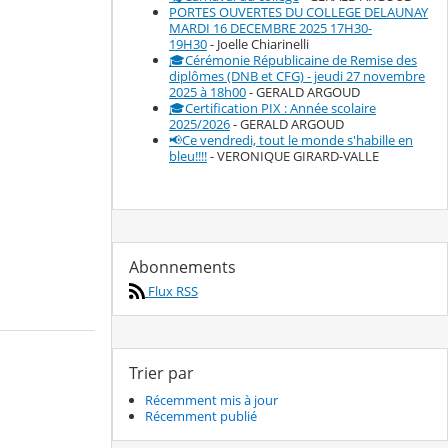
PORTES OUVERTES DU COLLEGE DELAUNAY
MARDI 16 DECEMBRE 2025 17H30-
19H30
- Joelle Chiarinelli
🎓Cérémonie Républicaine de Remise des
diplômes (DNB et CFG) - jeudi 27 novembre
2025 à 18h00
- GERALD ARGOUD
🎓Certification PIX : Année scolaire
2025/2026
- GERALD ARGOUD
📢Ce vendredi, tout le monde s'habille en
bleu!!!!
- VERONIQUE GIRARD-VALLE
Abonnements
Flux RSS
Trier par
Récemment mis à jour
Récemment publié