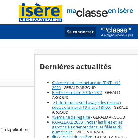
Se connecter
Dernières actualités
Calendrier de fermeture de l'ENT - été
2026
- GERALD ARGOUD
Rentrée scolaire 2026 /2027
- GERALD
ARGOUD
📌Information sur l'usage des réseaux
sociaux le mardi 19 mai à 18h00.
- GERALD
ARGOUD
🟰Semaine de l'égalité
- GERALD ARGOUD
PARALLAXE 2050 : Inciter les filles et les
garçons à s'orienter dans les filières du
 à l’application
numérique.
- VIRGINIE RAUX
🎭Carnaval du collège
- GERALD ARGOUD