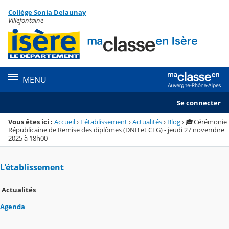
Panneau de gestion des cookies
Collège Sonia Delaunay
Menu de la rubrique
Contenu
Villefontaine
MENU
Se connecter
Vous êtes ici :
Accueil
›
L'établissement
›
Actualités
›
Blog
›
🎓Cérémonie
Républicaine de Remise des diplômes (DNB et CFG) - jeudi 27 novembre
2025 à 18h00
L'établissement
Actualités
Agenda