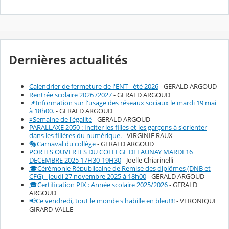
Dernières actualités
Calendrier de fermeture de l'ENT - été 2026
- GERALD ARGOUD
Rentrée scolaire 2026 /2027
- GERALD ARGOUD
📌Information sur l'usage des réseaux sociaux le mardi 19 mai
à 18h00.
- GERALD ARGOUD
🟰Semaine de l'égalité
- GERALD ARGOUD
PARALLAXE 2050 : Inciter les filles et les garçons à s'orienter
dans les filières du numérique.
- VIRGINIE RAUX
🎭Carnaval du collège
- GERALD ARGOUD
PORTES OUVERTES DU COLLEGE DELAUNAY MARDI 16
DECEMBRE 2025 17H30-19H30
- Joelle Chiarinelli
🎓Cérémonie Républicaine de Remise des diplômes (DNB et
CFG) - jeudi 27 novembre 2025 à 18h00
- GERALD ARGOUD
🎓Certification PIX : Année scolaire 2025/2026
- GERALD
ARGOUD
📢Ce vendredi, tout le monde s'habille en bleu!!!!
- VERONIQUE
GIRARD-VALLE