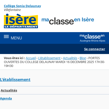
Panneau de gestion des cookies
Collège Sonia Delaunay
Menu de la rubrique
Contenu
Villefontaine
MENU
Se connecter
Vous êtes ici :
Accueil
›
L'établissement
›
Actualités
›
Blog
›
PORTES
OUVERTES DU COLLEGE DELAUNAY MARDI 16 DECEMBRE 2025 17H30-
19H30
L'établissement
Actualités
Agenda