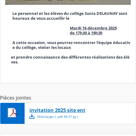
Le
personnel
et
les
élèves
du
collège
Sonia
DELAUNAY
sont
heureux
de
vous
accueillir
le
Mardi 16 décembre 2025
de
17h30
à
19h30
A
cette
occasion,
vous
pourrez
rencontrer
l’équipe
éducativ
e
du
collège,
visiter
les
locaux
et
prendre
connaissance
des
différentes
réalisations
des
élè
ves
.
Pièces jointes
invitation 2025 site ent
Télécharger
( .
pdf
,
98.57
ko
)