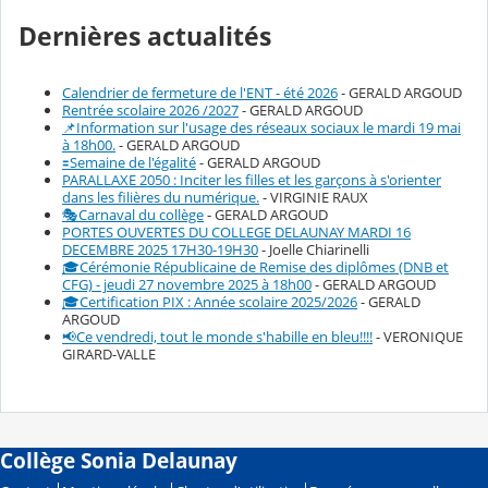
Dernières actualités
Calendrier de fermeture de l'ENT - été 2026
- GERALD ARGOUD
Rentrée scolaire 2026 /2027
- GERALD ARGOUD
📌Information sur l'usage des réseaux sociaux le mardi 19 mai
à 18h00.
- GERALD ARGOUD
🟰Semaine de l'égalité
- GERALD ARGOUD
PARALLAXE 2050 : Inciter les filles et les garçons à s'orienter
dans les filières du numérique.
- VIRGINIE RAUX
🎭Carnaval du collège
- GERALD ARGOUD
PORTES OUVERTES DU COLLEGE DELAUNAY MARDI 16
DECEMBRE 2025 17H30-19H30
- Joelle Chiarinelli
🎓Cérémonie Républicaine de Remise des diplômes (DNB et
CFG) - jeudi 27 novembre 2025 à 18h00
- GERALD ARGOUD
🎓Certification PIX : Année scolaire 2025/2026
- GERALD
ARGOUD
📢Ce vendredi, tout le monde s'habille en bleu!!!!
- VERONIQUE
GIRARD-VALLE
Collège Sonia Delaunay