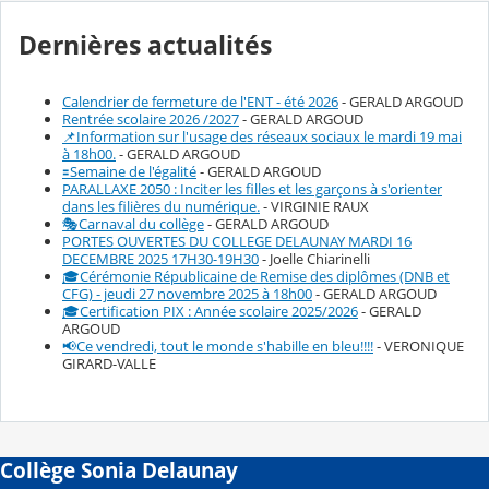
Dernières actualités
Calendrier de fermeture de l'ENT - été 2026
- GERALD ARGOUD
Rentrée scolaire 2026 /2027
- GERALD ARGOUD
📌Information sur l'usage des réseaux sociaux le mardi 19 mai
à 18h00.
- GERALD ARGOUD
🟰Semaine de l'égalité
- GERALD ARGOUD
PARALLAXE 2050 : Inciter les filles et les garçons à s'orienter
dans les filières du numérique.
- VIRGINIE RAUX
🎭Carnaval du collège
- GERALD ARGOUD
PORTES OUVERTES DU COLLEGE DELAUNAY MARDI 16
DECEMBRE 2025 17H30-19H30
- Joelle Chiarinelli
🎓Cérémonie Républicaine de Remise des diplômes (DNB et
CFG) - jeudi 27 novembre 2025 à 18h00
- GERALD ARGOUD
🎓Certification PIX : Année scolaire 2025/2026
- GERALD
ARGOUD
📢Ce vendredi, tout le monde s'habille en bleu!!!!
- VERONIQUE
GIRARD-VALLE
Collège Sonia Delaunay