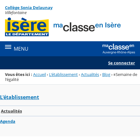
Panneau de gestion des cookies
Collège Sonia Delaunay
Menu de la rubrique
Contenu
Villefontaine
MENU
Se connecter
Vous êtes ici :
Accueil
›
L'établissement
›
Actualités
›
Blog
›
🟰Semaine de
l'égalité
L'établissement
Actualités
Agenda